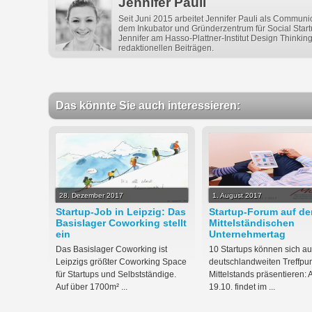
Jennifer Pauli
Seit Juni 2015 arbeitet Jennifer Pauli als Communi
dem Inkubator und Gründerzentrum für Social Star
Jennifer am Hasso-Plattner-Institut Design Thinking s
redaktionellen Beiträgen.
Das könnte Sie auch interessieren:
28. Dezember 2017
1. August 2017
Startup-Job in Leipzig: Das
Startup-Forum auf d
Basislager Coworking stellt
Mittelständischen
ein
Unternehmertag
Das Basislager Coworking ist
10 Startups können sich a
Leipzigs größter Coworking Space
deutschlandweiten Treffpu
für Startups und Selbstständige.
Mittelstands präsentieren:
Auf über 1700m² ...
19.10. findet im ...