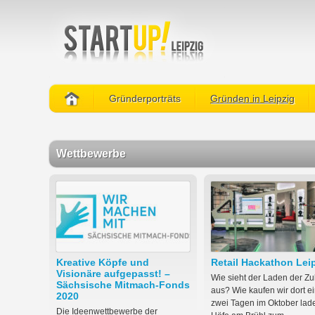
Gründerporträts
Gründen in Leipzig
Wettbewerbe
Kreative Köpfe und
Retail Hackathon Lei
Visionäre aufgepasst! –
Wie sieht der Laden der Zu
Sächsische Mitmach-Fonds
aus? Wie kaufen wir dort e
2020
zwei Tagen im Oktober lad
Die Ideenwettbewerbe der