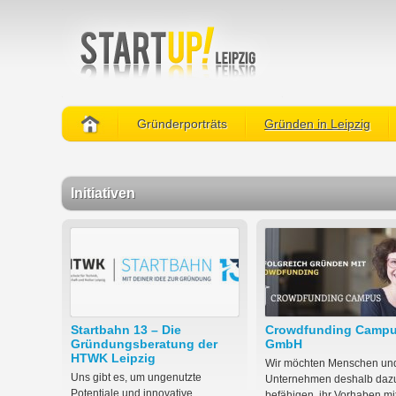
Gründerporträts
Gründen in Leipzig
Initiativen
Startbahn 13 – Die
Crowdfunding Camp
Gründungsberatung der
GmbH
HTWK Leipzig
Wir möchten Menschen un
Uns gibt es, um ungenutzte
Unternehmen deshalb daz
Potentiale und innovative
befähigen, ihr Vorhaben mit