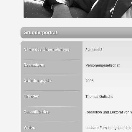
Gründerporträt
Name des Unternehmens
2tausend3
Rechtsform
Personengesellschaft
Gründungsjahr
2005
Gründer
Thomas Guttsche
Geschäftsidee
Redaktion und Lektorat von w
Vision
Lesbare Forschungsberichte i