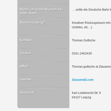
Wenn ich einen Wunsch frei
… sollte die Deutsche Bahn 
hätte, dann …
Warum Leipzig?
Kreativer Rückzugsraum mit g
Unibibo, etc…).
Kontakt
Thomas Guttsche
Telefon
0341-2463430
eMail
Thomas.guttsche at 2tausen
Internet
2tausend3.com
Anschrift
Karl-Liebknecht-Str. 9
04107 Leipzig