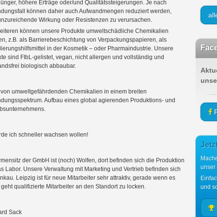
ünger, höhere Erträge oder/und Qualitätssteigerungen. Je nach
dungsfall können daher auch Aufwandmengen reduziert werden,
al
nzureichende Wirkung oder Resistenzen zu verursachen.
iteren können unsere Produkte umweltschädliche Chemikalien
en, z.B. als Barrierebeschichtung von Verpackungspapieren, als
Face
ierungshilfsmittel in der Kosmetik – oder Pharmaindustrie. Unsere
te sind FIbL-gelistet, vegan, nicht allergen und vollständig und
andsfrei biologisch abbaubar.
Aktu
unse
 von umweltgefährdenden Chemikalien in einem breiten
ungsspektrum. Aufbau eines global agierenden Produktions- und
ebsunternehmens.
F
de ich schneller wachsen wollen!
Jetz
Mache
rmensitz der GmbH ist (noch) Wolfen, dort befinden sich die Produktion
unser
s Labor. Unsere Verwaltung mit Marketing und Vertrieb befinden sich
nkau. Leipzig ist für neue Mitarbeiter sehr attraktiv, gerade wenn es
Einfa
geht qualifizierte Mitarbeiter an den Standort zu locken.
und sc
ard Sack