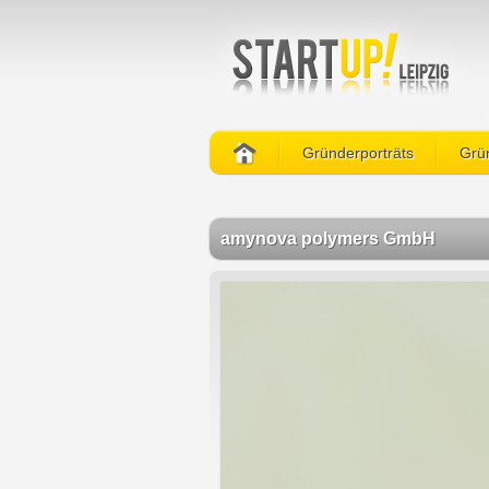
Gründerporträts
Grün
amynova polymers GmbH