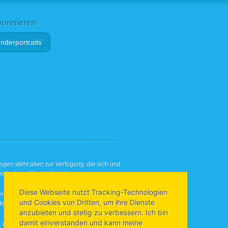
onnieren
nderportraits
en steht allen zur Verfügung, die sich und
atisch am Startup!Leipzig-
Diese Webseite nutzt Tracking-Technologien
nötigen – Ansprechpartner, Institutionen,
und Cookies von Dritten, um ihre Dienste
llt, die Ihnen das Gründen in Leipzig
anzubieten und stetig zu verbessern. Ich bin
damit einverstanden und kann meine
s, Onlinemarketingexperten, Anwälte und