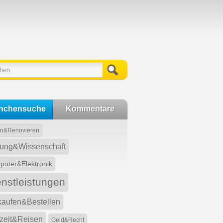
nchensuche
Kommentare
n&Renovieren
dung&Wissenschaft
uter&Elektronik
enstleistungen
kaufen&Bestellen
izeit&Reisen
Geld&Recht