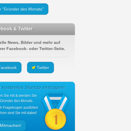
le "Gründer des Monats"
book & Twitter
elle News, Bilder und mehr auf
rer Facebook- oder Twitter-Seite.
acebook
Twitter
t kostenlos Startup eintragen!
n Sie mit & werden Sie
 Gründer des Monats.
ch Fragebogen ausfüllen
hon sind Sie mit dabei!
Mitmachen!