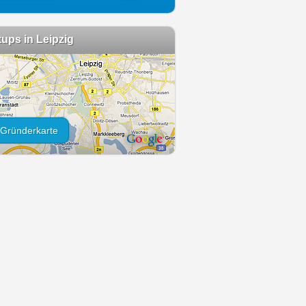
tups in Leipzig
Gründerkarte