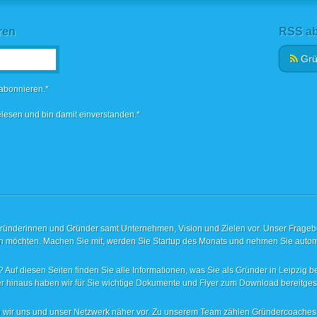
ren
RSS ab
Bitte
Grü
lasse
Bitte
dieses
lasse
 abonnieren.*
Feld
dieses
leer.
Feld
lesen und bin damit einverstanden.*
leer.
Gründerinnen und Gründer samt Unternehmen, Vision und Zielen vor. Unser Fragebog
ren möchten. Machen Sie mit, werden Sie Startup des Monats und nehmen Sie autom
 Auf diesen Seiten finden Sie alle Informationen, was Sie als Gründer in Leipzig be
r hinaus haben wir für Sie wichtige Dokumente und Flyer zum Download bereitgeste
llen wir uns und unser Netzwerk näher vor. Zu unserem Team zählen Gründercoache