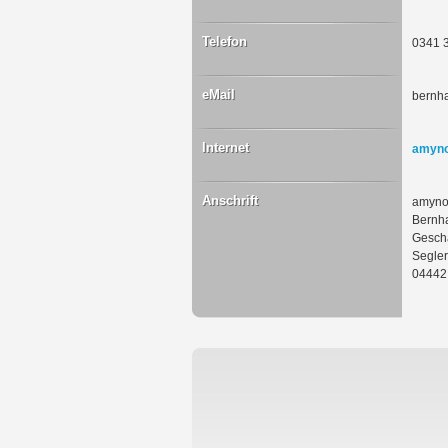
Telefon
0341 
eMail
bernh
Internet
amyn
Anschrift
amyno
Bernh
Geschä
Segle
04442