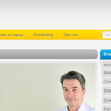
den in Leipzig
Gründerblog
Über uns
Bra
Baue
Bil
Comp
Di
Ein
Fre