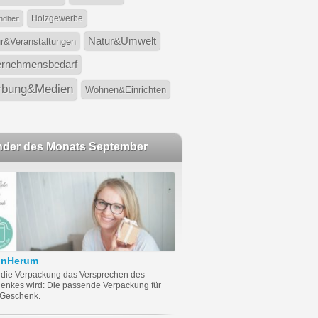
Holzgewerbe
dheit
Natur&Umwelt
ur&Veranstaltungen
ernehmensbedarf
bung&Medien
Wohnen&Einrichten
nder des Monats September
önHerum
die Verpackung das Versprechen des
enkes wird: Die passende Verpackung für
 Geschenk.