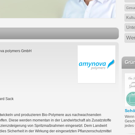
Gesun
Kult
Unt
Wer
va polymers GmbH
Grü
ard Sack
Sch
twickeln und produzieren Bio-Polymere aus nachwachsenden
Wenn 
ffen. Diese werden momentan in der Landwirtschaft als Zusatzstoffe
Gesch
fizienzsteigerung von Spritzmaßnahmen eingesetzt. Dem Landwirt
jedes
 dies Sicherheit in der Wirkung der eingesetzten Pflanzenschutzmittel