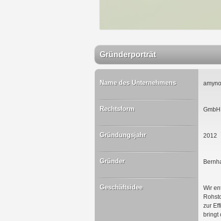
Gründerporträt
Name des Unternehmens
amyno
Rechtsform
GmbH
Gründungsjahr
2012
Gründer
Bernh
Geschäftsidee
Wir en
Rohsto
zur Ef
bringt