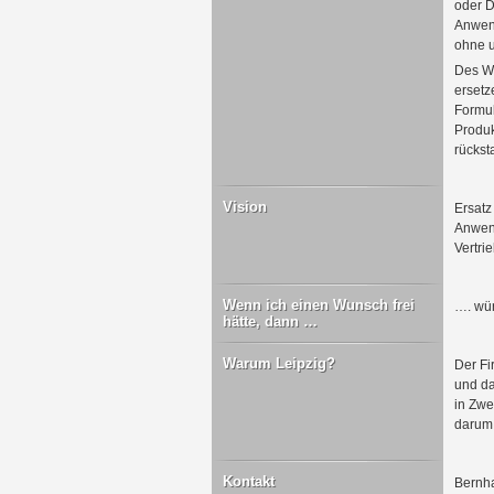
oder D
Anwen
ohne u
Des We
ersetz
Formul
Produk
rückst
Vision
Ersatz
Anwend
Vertri
Wenn ich einen Wunsch frei
…. wür
hätte, dann …
Warum Leipzig?
Der Fi
und da
in Zwe
darum 
Kontakt
Bernh