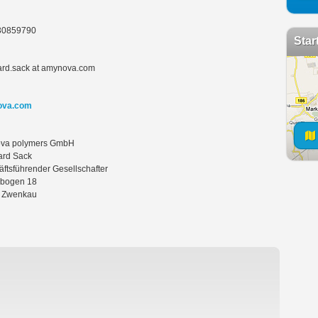
30859790
Star
ard.sack at amynova.com
ova.com
va polymers GmbH
ard Sack
ftsführender Gesellschafter
rbogen 18
 Zwenkau