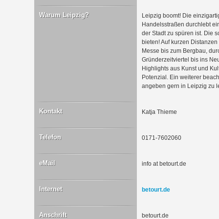
Warum Leipzig?
Leipzig boomt! Die einzigarti
Handelsstraßen durchlebt ei
der Stadt zu spüren ist. Die 
bieten! Auf kurzen Distanzen
Messe bis zum Bergbau, durc
Gründerzeitviertel bis ins N
Highlights aus Kunst und Kult
Potenzial. Ein weiterer beac
angeben gern in Leipzig zu l
Kontakt
Katja Thieme
Telefon
0171-7602060
eMail
info at betourt.de
Internet
betourt.de
Anschrift
betourt.de