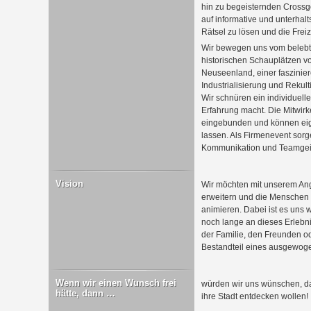
hin zu begeisternden Crossgol
auf informative und unterha
Rätsel zu lösen und die Freiz
Wir bewegen uns vom belebte
historischen Schauplätzen vo
Neuseenland, einer faszinier
Industrialisierung und Rekult
Wir schnüren ein individuell
Erfahrung macht. Die Mitwir
eingebunden und können eige
lassen. Als Firmenevent sorg
Kommunikation und Teamgeis
Vision
Wir möchten mit unserem Ange
erweitern und die Menschen
animieren. Dabei ist es uns 
noch lange an dieses Erleb
der Familie, den Freunden od
Bestandteil eines ausgewoge
Wenn wir einen Wunsch frei
würden wir uns wünschen, das
hätte, dann …
ihre Stadt entdecken wollen!