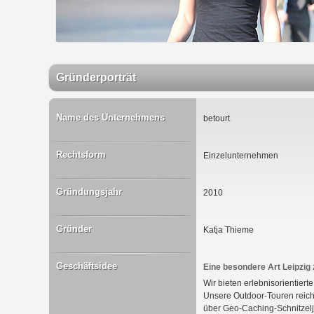
Gründerporträt
Name des Unternehmens
betourt
Rechtsform
Einzelunternehmen
Gründungsjahr
2010
Gründer
Katja Thieme
Geschäftsidee
Eine besondere Art Leipzig
Wir bieten erlebnisorientier
Unsere Outdoor-Touren reic
über Geo-Caching-Schnitzelj