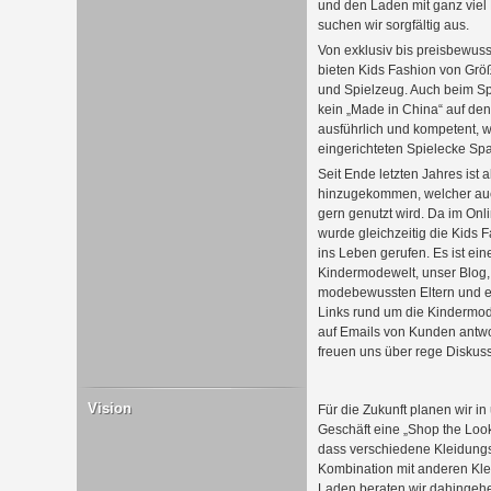
und den Laden mit ganz viel 
suchen wir sorgfältig aus.
Von exklusiv bis preisbewuss
bieten Kids Fashion von Gr
und Spielzeug. Auch beim Sp
kein „Made in China“ auf de
ausführlich und kompetent, w
eingerichteten Spielecke Sp
Seit Ende letzten Jahres ist 
hinzugekommen, welcher auc
gern genutzt wird. Da im Onl
wurde gleichzeitig die Kids
ins Leben gerufen. Es ist ei
Kindermodewelt, unser Blog,
modebewussten Eltern und ei
Links rund um die Kindermode
auf Emails von Kunden antwor
freuen uns über rege Diskus
Vision
Für die Zukunft planen wir i
Geschäft eine „Shop the Look“
dass verschiedene Kleidungs
Kombination mit anderen Klei
Laden beraten wir dahingehe