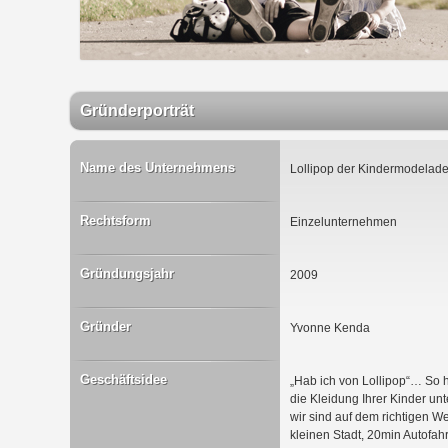
Gründerporträt
Name des Unternehmens
Lollipop der Kindermodelad
Rechtsform
Einzelunternehmen
Gründungsjahr
2009
Gründer
Yvonne Kenda
Geschäftsidee
„Hab ich von Lollipop“… So h
die Kleidung Ihrer Kinder unt
wir sind auf dem richtigen We
kleinen Stadt, 20min Autofah