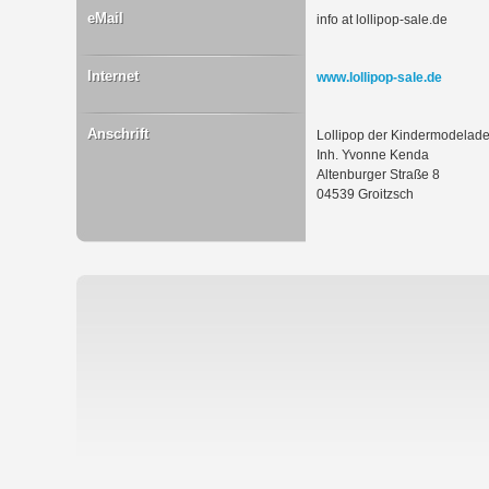
eMail
info at lollipop-sale.de
Internet
www.lollipop-sale.de
Anschrift
Lollipop der Kindermodelad
Inh. Yvonne Kenda
Altenburger Straße 8
04539 Groitzsch