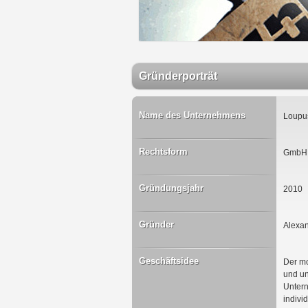
Gründerporträt
Name des Unternehmens
Loupu
Rechtsform
GmbH
Gründungsjahr
2010
Gründer
Alexan
Geschäftsidee
Der mo
und un
Untern
indivi