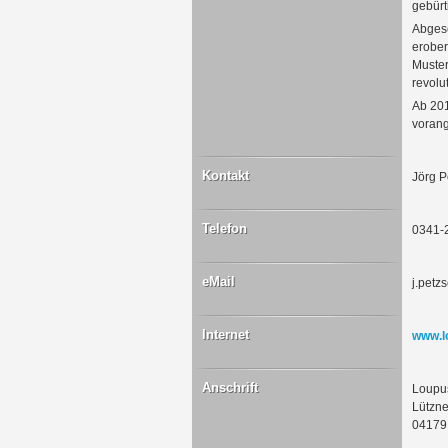
gebürt
Abgese
erober
Muster
revolut
Ab 201
vorang
Kontakt
Jörg P
Telefon
0341-
eMail
j.petz
Internet
www.l
Anschrift
Loupu
Lützne
04179 