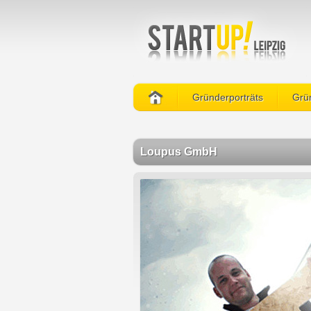
Gründerporträts
Grün
Loupus GmbH