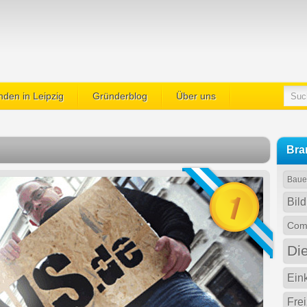
den in Leipzig
Gründerblog
Über uns
Bra
Baue
Bil
Comp
Di
Ein
Fre