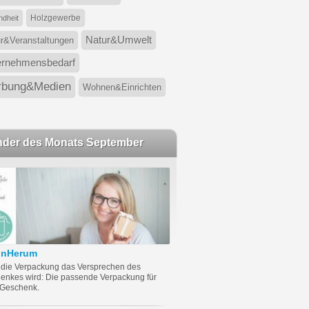
Holzgewerbe
dheit
Natur&Umwelt
ur&Veranstaltungen
ernehmensbedarf
bung&Medien
Wohnen&Einrichten
nder des Monats September
önHerum
die Verpackung das Versprechen des
enkes wird: Die passende Verpackung für
 Geschenk.