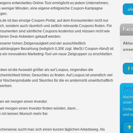
eigens entwickeltes Online-Tool ermöglicht es jedem Unternehmen,
 weniger Minuten, eine eigene erfolgreiche Coupon-Kampagne
al
egen.
.de ist das einzige Coupon-Portal, auf dem Konsumenten nicht nur
lich, sondern auch räumlich und zeitlich relevante Coupons finden. Für
Face
nsumenten sind sämtliche Coupons kostenlos und müssen nicht wie
deren Deal-Anbietern gekauft werden.
Aktu
nserer hohen Zielgenauigkeit und der ausschließlich
sabhängigen Bezahlung (lediglich 0,30€ zzgl. MwSt./ Coupon-Abruf) ist
unse
 ein innovatives Marketing-Tool um neue Zielgruppen zu erschließen.
F
dwo ist die Auswahl größer als auf Loupus, nirgendwo die
heinlichkeit höher, Gesuchtes zu finden. Auf Loupus ist unendlich viel
für Nischenprodukte und Skurriles für die es andernorts unwirtschaftlich
u werben.
Jetz
Mache
n wir morgen einen Investor.
unser
ir morgen einen Investor finden würden, dann…
Einfa
 ich keinen Wunsch mehr frei.
und sc
scherweise sucht man sich einen kurzen täglichen Arbeitsweg. Als