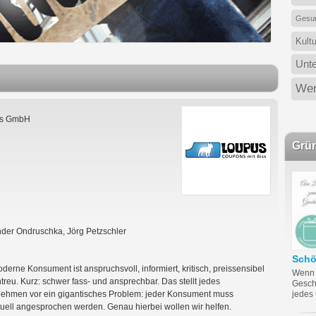
Gesun
Kult
Unt
Wer
s GmbH
Grü
der Ondruschka, Jörg Petzschler
Sch
derne Konsument ist anspruchsvoll, informiert, kritisch, preissensibel
Wenn 
treu. Kurz: schwer fass- und ansprechbar. Das stellt jedes
Gesch
ehmen vor ein gigantisches Problem: jeder Konsument muss
jedes
duell angesprochen werden. Genau hierbei wollen wir helfen.