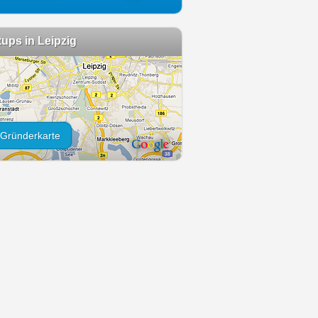
tups in Leipzig
Gründerkarte