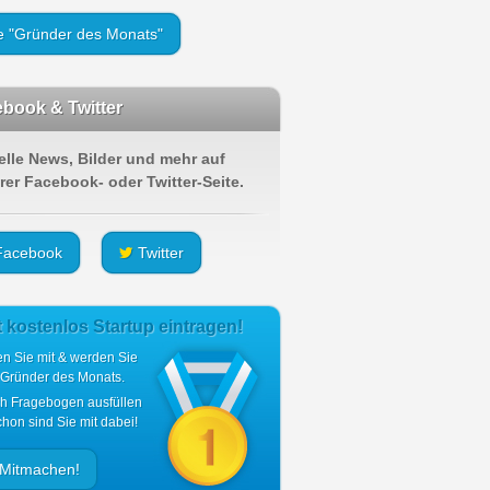
le "Gründer des Monats"
book & Twitter
elle News, Bilder und mehr auf
rer Facebook- oder Twitter-Seite.
acebook
Twitter
t kostenlos Startup eintragen!
n Sie mit & werden Sie
 Gründer des Monats.
ch Fragebogen ausfüllen
hon sind Sie mit dabei!
Mitmachen!