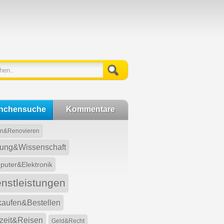
nchensuche
Kommentare
n&Renovieren
dung&Wissenschaft
uter&Elektronik
enstleistungen
kaufen&Bestellen
izeit&Reisen
Geld&Recht