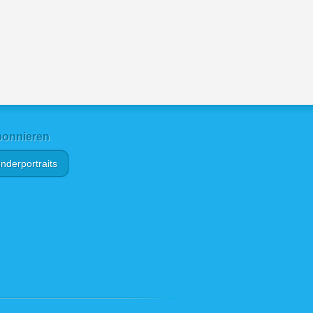
onnieren
nderportraits