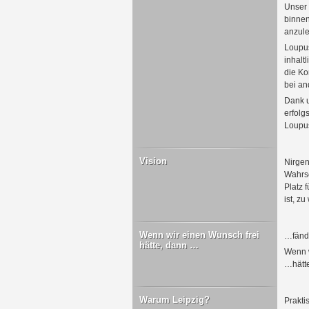
Unser 
binnen
anzul
Loupus
inhalt
die Ko
bei an
Dank u
erfolg
Loupus
Vision
Nirgen
Wahrsc
Platz 
ist, z
Wenn wir einen Wunsch frei
…fände
hätte, dann …
Wenn w
…hätte
Warum Leipzig?
Prakti