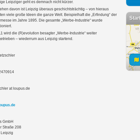
ige Leipziger geht es demnach nicht kürzer.
hen davon ist Leipzig überaus geschichtsträchtig – von hieraus
ten viele große Ideen die ganze Welt. Beispielhaft die „Erfindung“ der
Star
messe im Jahre 1895. Die gesamte „Werbe-Industrie“ wurde
ioniert.
1 wird die (R)evolution besagter „Werbe-Industrie“ weiter
etrieben – wiederrum aus Leipzig startend.
etzschler
2470914
schler at loupus.de
oupus.de
s GmbH
r Straße 208
Leipzig