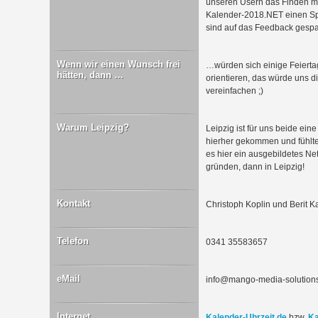
unseren Usern das Finden mö
Kalender-2018.NET einen Spe
sind auf das Feedback gespa
Wenn wir einen Wunsch frei
…würden sich einige Feiert
hätten, dann …
orientieren, das würde uns d
vereinfachen ;)
Warum Leipzig?
Leipzig ist für uns beide ei
hierher gekommen und fühlte
es hier ein ausgebildetes Ne
gründen, dann in Leipzig!
Kontakt
Christoph Koplin und Berit K
Telefon
0341 35583657
eMail
info@mango-media-solution
Internet
Kalender-Uhrzeit.de
bzw.
Ka