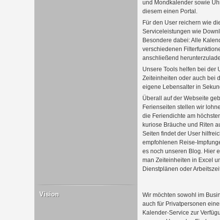
und Mondkalender sowie Uhrz
diesem einen Portal.
Für den User reichern wie di
Serviceleistungen wie Downl
Besondere dabei: Alle Kalend
verschiedenen Filterfunktion
anschließend herunterzulad
Unsere Tools helfen bei der
Zeiteinheiten oder auch bei d
eigene Lebensalter in Sekun
Überall auf der Webseite geb
Ferienseiten stellen wir loh
die Feriendichte am höchsten 
kuriose Bräuche und Riten au
Seiten findet der User hilfr
empfohlenen Reise-Impfunge
es noch unseren Blog. Hier e
man Zeiteinheiten in Excel um
Dienstplänen oder Arbeitszei
Vision
Wir möchten sowohl im Busin
auch für Privatpersonen einen
Kalender-Service zur Verfüg