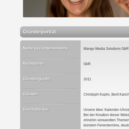
Gründerporträt
Name des Unternehmens
Mango Media Solutions GbR
Rechtsform
GbR
Gründungsjahr
2011
Gründer
Christoph Koplin, Berit Karic
Geschäftsidee
Unsere Idee: Kalender-Uhrzei
Bei der Kreation dieser Webs
ohnehin verwandten Themen „
bündeln Ferientermine, deut