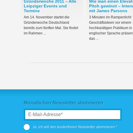
Gründerwoche 2011 – Alle
Wie man einen Elevat
Leipziger Events und
Pitch gewinnt – Inter
Termine
mit James Parsons
Am 14. November startet die
3 Minuten im Rampenlicht
Gründerwoche Deutschland
Geschäftsideen vor einem
bereits zum fünften Mal. Sie findet
hochkarätigen Publikum in
im Rahmen ...
englischer Sprache präsent
das ...
Monatlichen Newsletter abonnieren
Ja, ich will den kostenfreien Newsletter abonnieren.*