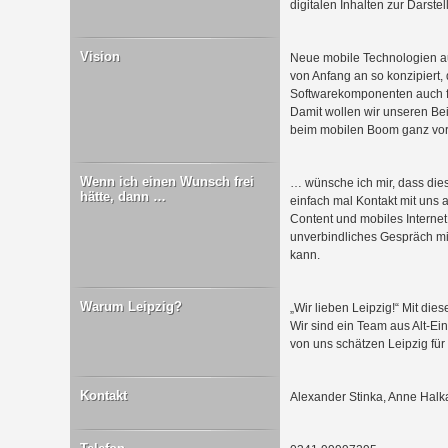
digitalen Inhalten zur Darst
Vision
Neue mobile Technologien a
von Anfang an so konzipiert,
Softwarekomponenten auch fü
Damit wollen wir unseren Beit
beim mobilen Boom ganz vorn
Wenn ich einen Wunsch frei
… wünsche ich mir, dass dies
hätte, dann …
einfach mal Kontakt mit uns
Content und mobiles Internet
unverbindliches Gespräch mi
kann.
Warum Leipzig?
„Wir lieben Leipzig!“ Mit die
Wir sind ein Team aus Alt-E
von uns schätzen Leipzig für
Kontakt
Alexander Stinka, Anne Halk