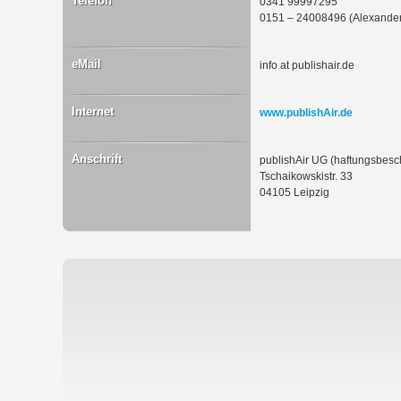
Telefon
0341 99997295
0151 – 24008496 (Alexander
eMail
info at publishair.de
Internet
www.publishAir.de
Anschrift
publishAir UG (haftungsbesc
Tschaikowskistr. 33
04105 Leipzig