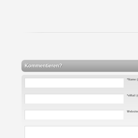
Kommentieren?
*Name
(
*eMail
(n
Website