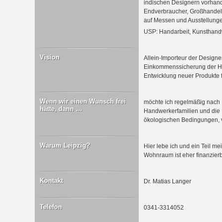
indischen Designern vorhand
Endverbraucher, Großhandel 
auf Messen und Ausstellung
USP: Handarbeit, Kunsthand
Vision
Allein-Importeur der Designer
Einkommenssicherung der Ha
Entwicklung neuer Produkte 
Wenn wir einen Wunsch frei
möchte ich regelmäßig nach I
hätte, dann …
Handwerkerfamilien und die 
ökologischen Bedingungen, 
Warum Leipzig?
Hier lebe ich und ein Teil me
Wohnraum ist eher finanzierb
Kontakt
Dr. Matias Langer
Telefon
0341-3314052