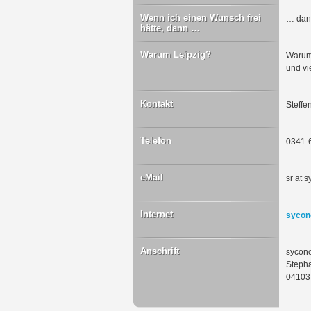
Wenn ich einen Wunsch frei
… dann
hätte, dann …
Warum Leipzig?
Warum 
und vi
Kontakt
Steffe
Telefon
0341-
eMail
sr at 
Internet
sycon
Anschrift
sycon
Steph
04103 