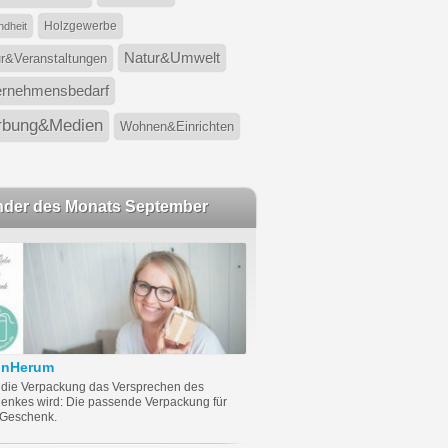
Holzgewerbe
dheit
Natur&Umwelt
ur&Veranstaltungen
ernehmensbedarf
bung&Medien
Wohnen&Einrichten
nder des Monats September
önHerum
die Verpackung das Versprechen des
enkes wird: Die passende Verpackung für
 Geschenk.