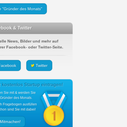
le "Gründer des Monats"
book & Twitter
elle News, Bilder und mehr auf
rer Facebook- oder Twitter-Seite.
acebook
Twitter
t kostenlos Startup eintragen!
n Sie mit & werden Sie
 Gründer des Monats.
ch Fragebogen ausfüllen
hon sind Sie mit dabei!
Mitmachen!