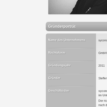
Gründerporträt
Name des Unternehmens
sycon
Rechtsform
GmbH
Gründungsjahr
2011
Gründer
Steffe
Geschäftsidee
sycon
im Un
Der ri
nach d