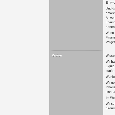
Entwic
Und da
entwic
Anwend
übersc
haben 
Wenn e
Finanz
Vorge
Vision
Wissen
Wir ha
Liquid
zugäng
Wenige
Wir ge
Inhalt
standa
Im Web
Wir se
dadurc