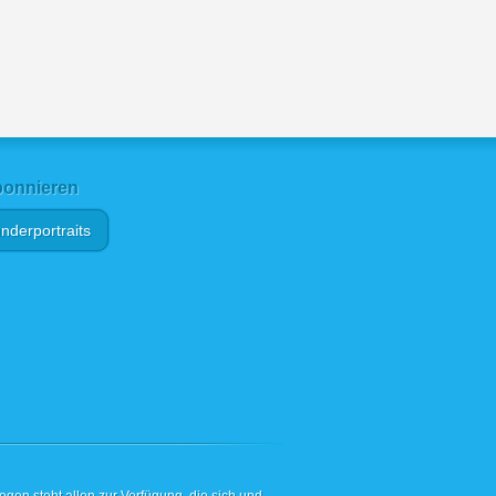
onnieren
nderportraits