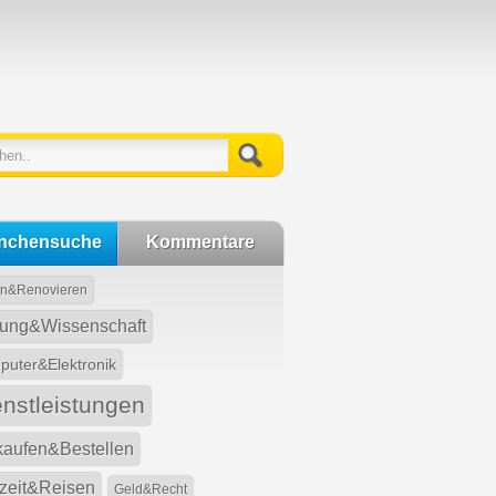
nchensuche
Kommentare
n&Renovieren
dung&Wissenschaft
uter&Elektronik
enstleistungen
kaufen&Bestellen
izeit&Reisen
Geld&Recht