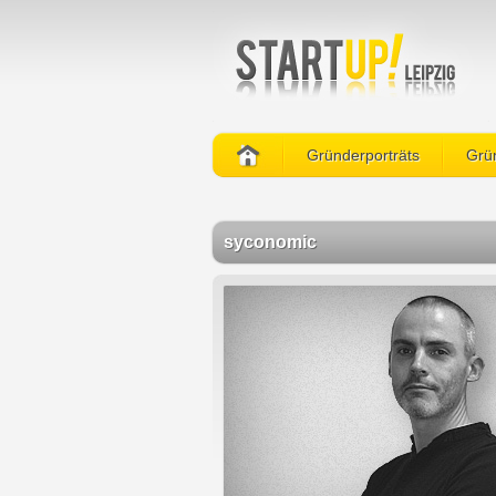
Gründerporträts
Grün
syconomic