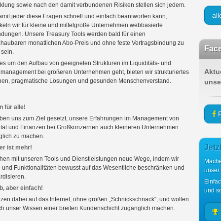
klung sowie nach den damit verbundenen Risiken stellen sich jedem.
al
mit jeder diese Fragen schnell und einfach beantworten kann,
keln wir für kleine und mittelgroße Unternehmen webbasierte
ungen. Unsere Treasury Tools werden bald für einen
haubaren monatlichen Abo-Preis und ohne feste Vertragsbindung zu
Face
sein.
s um den Aufbau von geeigneten Strukturen im Liquiditäts- und
Aktu
management bei größeren Unternehmen geht, bieten wir strukturiertes
hen, pragmatische Lösungen und gesunden Menschenverstand.
unse
 für alle!
F
ben uns zum Ziel gesetzt, unsere Erfahrungen im Management von
ität und Finanzen bei Großkonzernen auch kleineren Unternehmen
lich zu machen.
Jetz
r ist mehr!
hen mit unseren Tools und Dienstleistungen neue Wege, indem wir
Mache
e und Funktionalitäten bewusst auf das Wesentliche beschränken und
unser
rdisieren.
Einfa
, aber einfach!
und sc
tzen dabei auf das Internet, ohne großen „Schnickschnack“, und wollen
h unser Wissen einer breiten Kundenschicht zugänglich machen.