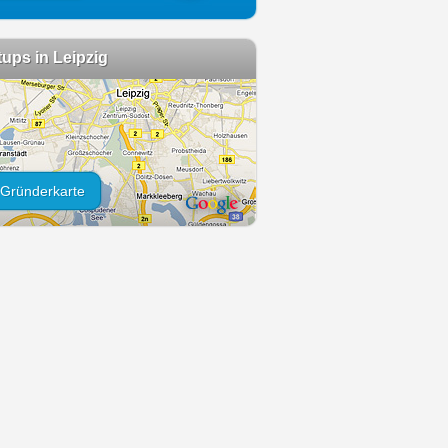
tups in Leipzig
Gründerkarte