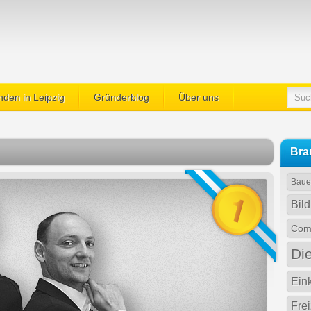
den in Leipzig
Gründerblog
Über uns
Bra
Baue
Bil
Comp
Di
Ein
Fre