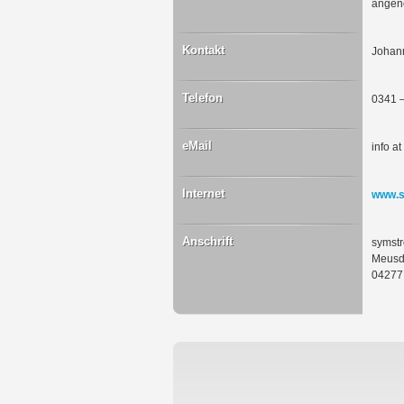
angene
Kontakt
Johann
Telefon
0341 
eMail
info a
Internet
www.s
Anschrift
symst
Meusdo
04277 