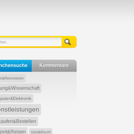
nchensuche
Kommentare
n&Renovieren
dung&Wissenschaft
uter&Elektronik
enstleistungen
kaufen&Bestellen
izeit&Reisen
Geld&Recht