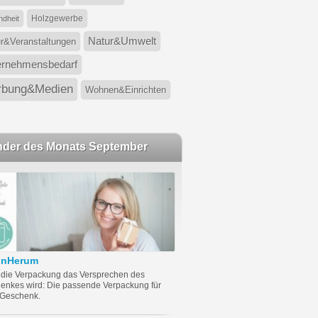
Holzgewerbe
dheit
Natur&Umwelt
ur&Veranstaltungen
ernehmensbedarf
bung&Medien
Wohnen&Einrichten
nder des Monats September
önHerum
die Verpackung das Versprechen des
enkes wird: Die passende Verpackung für
 Geschenk.