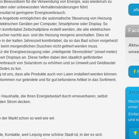
s Bewusstsein für die Verwendung von Energie, was wiederum zu
ten oder unbewussten Verhaltensänderungen führt.
al
sultat ist geringerer Energieverbrauch.
e Angebote ermöglichen die automatische Steuerung von Heizung
lektrischen Geräten per Computer, Smartphone oder Display. So
 komfortabel Zeitschaltpläne erstellt werden, die alle elektrischen
Face
ucher nachts aus- und die Heizung morgens anschalten. Dies ist
 in der kalten Jahreszeit komfortabel, da so das Bad schon vorgeheizt
Aktu
d beim morgendlichen Duschen nicht gefriert werden muss.
unse
ür die Energieerzeugung oder „intelligente Stromzähler“ (smart meter)
 wir Displays an. Diese helfen dabei den staatlich geförderten
erbrauch von Solarstrom zu erhöhen und so Umwelt und Geldbeutel
Gutes zu tun.
F
g ist uns, dass alle Produkte auch von Laien installiert werden können.
kommen nur getestete und für gut befundene Artikel in das Sortiment.
Jetz
e Haushalte, die Ihren Energiebedarf durch erneuerbaren, selbst
Mache
ten Strom decken.
unser
Einfa
der Markt schon so weit wie wir.
und sc
e, Kontakte, weil Leipzig eine schöne Stadt ist, in der es sich