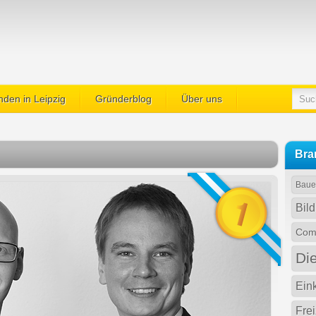
den in Leipzig
Gründerblog
Über uns
Bra
Baue
Bil
Comp
Di
Ein
Fre