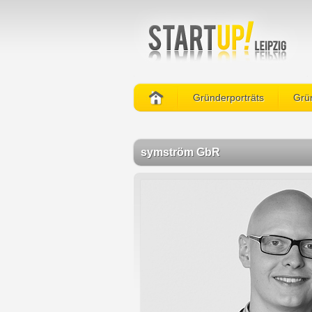
Gründerporträts
Grün
symström GbR