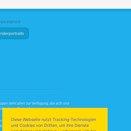
onnieren
nderportraits
en steht allen zur Verfügung, die sich und
atisch am Startup!Leipzig-
Diese Webseite nutzt Tracking-Technologien
nötigen – Ansprechpartner, Institutionen,
und Cookies von Dritten, um ihre Dienste
llt, die Ihnen das Gründen in Leipzig