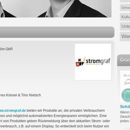
Gesun
Kult
Unt
Wer
röm GbR
Grü
es Kriesel & Tino Nietsch
Sch
w.stromgraf.de
bieten wir Produkte an, die privaten Verbrauchern
Wenn 
hes und möglichst automatisiertes Energiesparen ermöglichen. Eine
Gesch
hl von Produkten geben Rückmeldung über den aktuellen Strom- oder
jedes
erbrauch, z.B. auf einem Display. So entwickelt sich beim Nutzer ein