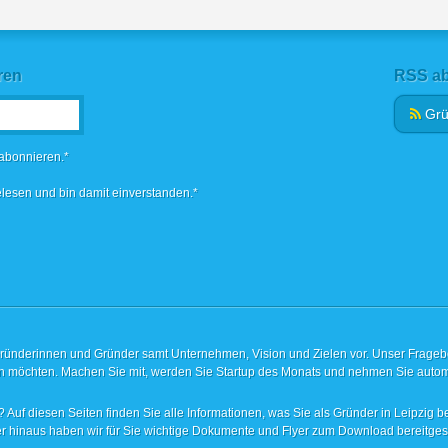
ren
RSS ab
Bitte
Grü
lasse
Bitte
dieses
lasse
 abonnieren.*
Feld
dieses
leer.
Feld
lesen und bin damit einverstanden.*
leer.
Gründerinnen und Gründer samt Unternehmen, Vision und Zielen vor. Unser Fragebog
ren möchten. Machen Sie mit, werden Sie Startup des Monats und nehmen Sie autom
 Auf diesen Seiten finden Sie alle Informationen, was Sie als Gründer in Leipzig be
r hinaus haben wir für Sie wichtige Dokumente und Flyer zum Download bereitgeste