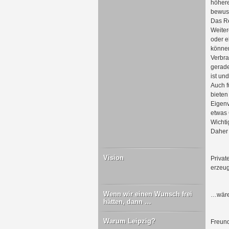
höhere
bewuss
Das Re
Weiter
oder e
können
Verbra
gerade
ist un
Auch f
bieten
Eigenv
etwas 
Wichti
Daher 
Vision
Privat
erzeug
Wenn wir einen Wunsch frei
…wäre 
hätten, dann …
Warum Leipzig?
Freund