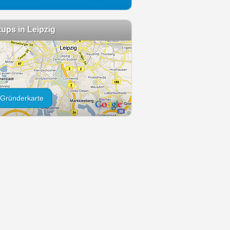
tups in Leipzig
Gründerkarte