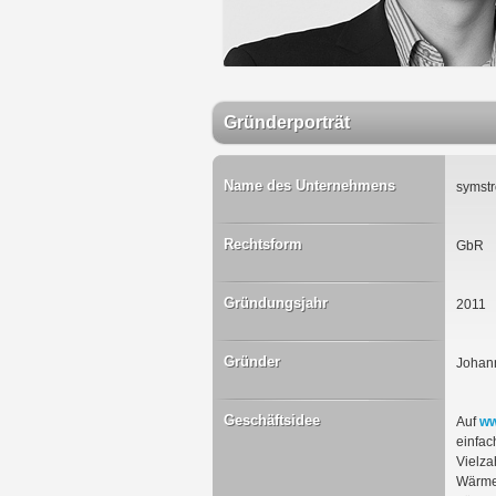
Gründerporträt
Name des Unternehmens
symst
Rechtsform
GbR
Gründungsjahr
2011
Gründer
Johann
Geschäftsidee
Auf
ww
einfac
Vielza
Wärmev