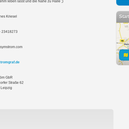
hm leben lässt und die Nähe zu Halle ;)
Star
es Kriesel
– 23418273
t symstrom.com
tromgraf.de
röm GbR
rfer Straße 62
Leipzig