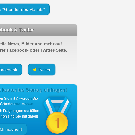
le "Gründer des Monats"
book & Twitter
elle News, Bilder und mehr auf
rer Facebook- oder Twitter-Seite.
acebook
Twitter
t kostenlos Startup eintragen!
n Sie mit & werden Sie
 Gründer des Monats.
ch Fragebogen ausfüllen
hon sind Sie mit dabei!
Mitmachen!