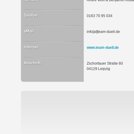
André Wolf & Benjamin Koba
Telefon
0163 70 95 034
eMail
info[at]team-duell.de
Internet
www.team-duell.de
Anschrift
Zschortauer Straße 60
04129 Leipzig