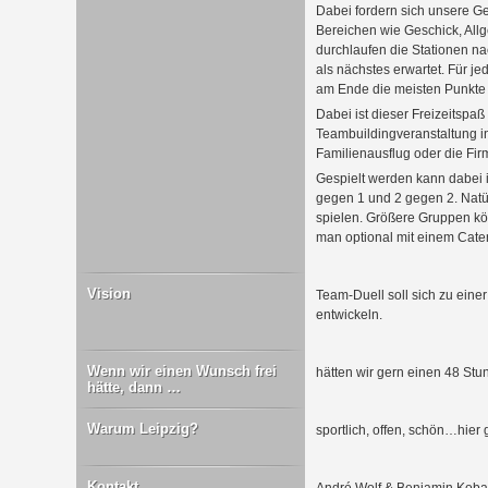
Dabei fordern sich unsere G
Bereichen wie Geschick, Allg
durchlaufen die Stationen n
als nächstes erwartet. Für 
am Ende die meisten Punkte 
Dabei ist dieser Freizeitspaß
Teambuildingveranstaltung in 
Familienausflug oder die Fir
Gespielt werden kann dabei i
gegen 1 und 2 gegen 2. Natü
spielen. Größere Gruppen k
man optional mit einem Cater
Vision
Team-Duell soll sich zu eine
entwickeln.
Wenn wir einen Wunsch frei
hätten wir gern einen 48 St
hätte, dann …
Warum Leipzig?
sportlich, offen, schön…hier 
Kontakt