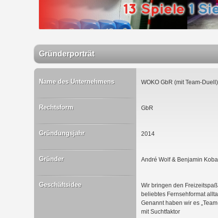
Gründerporträt
Name des Unternehmens
WOKO GbR (mit Team-Duell)
Rechtsform
GbR
Gründungsjahr
2014
Gründer
André Wolf & Benjamin Koba
Geschäftsidee
Wir bringen den Freizeitspaß
beliebtes Fernsehformat allta
Genannt haben wir es „Team-
mit Suchtfaktor