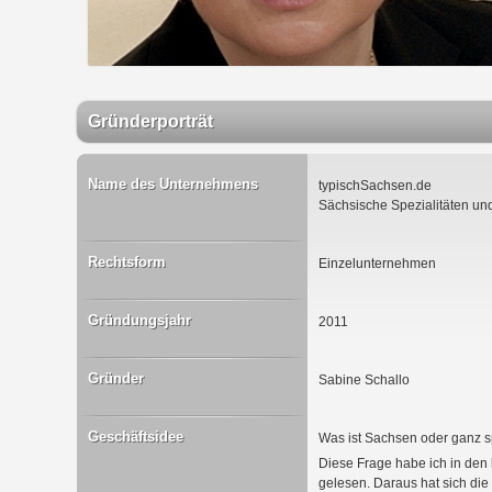
Gründerporträt
Name des Unternehmens
typischSachsen.de
Sächsische Spezialitäten un
Rechtsform
Einzelunternehmen
Gründungsjahr
2011
Gründer
Sabine Schallo
Geschäftsidee
Was ist Sachsen oder ganz sp
Diese Frage habe ich in den 
gelesen. Daraus hat sich die