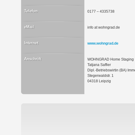
Telefon
0177 – 4335738
eMail
info at wohngrad.de
Internet
www.wohngrad.de
Anschrift
WOHNGRAD Home Staging L
Tatjana Saffier
Dipl.-Betriebswirtin (BA) Imm
Stegerwaldstr. 1
04318 Leipzig