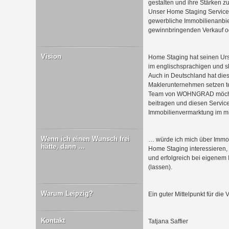
gestalten und ihre Stärken z
Unser Home Staging Service r
gewerbliche Immobilienanbie
gewinnbringenden Verkauf ode
Vision
Home Staging hat seinen Urs
im englischsprachigen und s
Auch in Deutschland hat die
Maklerunternehmen setzen tei
Team von WOHNGRAD möchte 
beitragen und diesen Service
Immobilienvermarktung im m
Wenn ich einen Wunsch frei
… würde ich mich über Immobi
hätte, dann …
Home Staging interessieren, 
und erfolgreich bei eigenem
(lassen).
Warum Leipzig?
Ein guter Mittelpunkt für die 
Kontakt
Tatjana Saffier