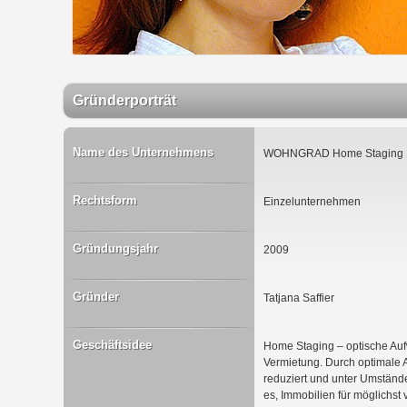
Gründerporträt
Name des Unternehmens
WOHNGRAD Home Staging L
Rechtsform
Einzelunternehmen
Gründungsjahr
2009
Gründer
Tatjana Saffier
Geschäftsidee
Home Staging – optische Auf
Vermietung. Durch optimale 
reduziert und unter Umständen
es, Immobilien für möglichst 