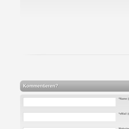
Kommentieren?
*Name
(
*eMail
(n
Website