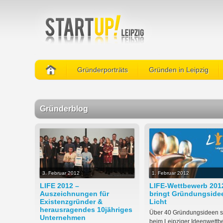
Gründerporträts
Gründen in Leipzig
Gründerblog
3. Februar 2012
1. Februar 2012
LIFE 2012 –
LIFE-Wettbewerb 201
Auszeichnungen für
bringt Gründungside
Existenzgründer &
Licht
herausragendes 10jähriges
Über 40 Gründungsideen s
Unternehmen
beim Leipziger Ideenwett