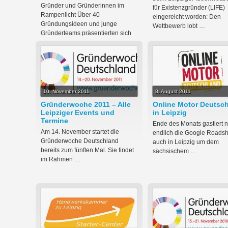
Gründer und Gründerinnen im
für Existenzgründer (LIFE)
Rampenlicht Über 40
eingereicht worden: Den
Gründungsideen und junge
Wettbewerb lobt …
Gründerteams präsentierten sich
beim Leipziger …
10. November 2011
8. August 2011
Gründerwoche 2011 – Alle
Online Motor Deutsc
Leipziger Events und
in Leipzig
Termine
Ende des Monats gastiert 
Am 14. November startet die
endlich die Google Roads
Gründerwoche Deutschland
auch in Leipzig um dem
bereits zum fünften Mal. Sie findet
sächsischem …
im Rahmen …