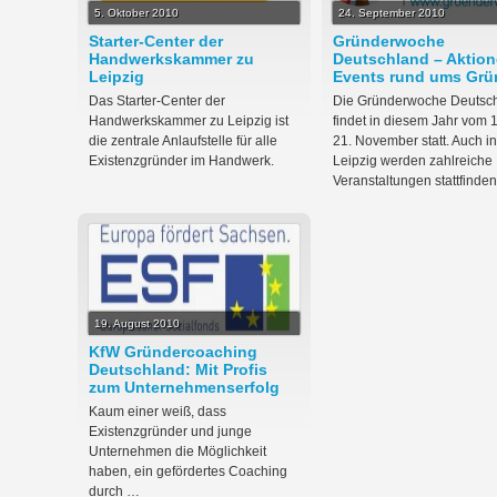
5. Oktober 2010
24. September 2010
Starter-Center der
Gründerwoche
Handwerkskammer zu
Deutschland – Aktio
Leipzig
Events rund ums Gr
Das Starter-Center der
Die Gründerwoche Deutsc
Handwerkskammer zu Leipzig ist
findet in diesem Jahr vom 1
die zentrale Anlaufstelle für alle
21. November statt. Auch in
Existenzgründer im Handwerk.
Leipzig werden zahlreiche
Veranstaltungen stattfinden
19. August 2010
KfW Gründercoaching
Deutschland: Mit Profis
zum Unternehmenserfolg
Kaum einer weiß, dass
Existenzgründer und junge
Unternehmen die Möglichkeit
haben, ein gefördertes Coaching
durch …