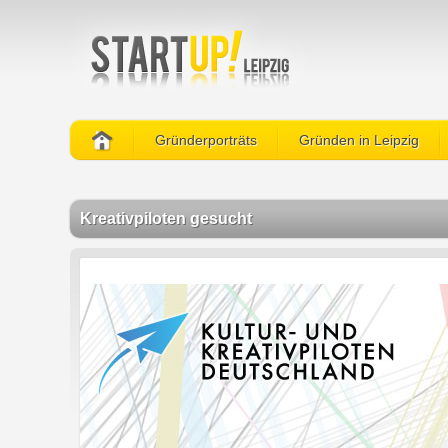
Gründerporträts
Gründen in Leipzig
Kreativpiloten gesucht