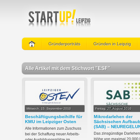
Gründerporträts
Gründen in Leipzig
Alle Artikel mit dem Stichwort "ESF"
Mittwoch, 15. September 2010
Freitag, 27. August 2010
Beschäftigungsbeihilfe für
Mikrodarlehen der
KMU im Leipziger Osten
Sächsischen Aufbau
(SAB) – NEUREGELU
Alle Informationen zum Zuschuss
Das zinsgünstige Darlehen
bei der Schaffung neuer Arbeits-
Höhe von maximal 20.000 
oder Ausbildungsplätze im