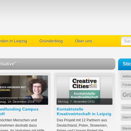
den in Leipzig
Gründerblog
Über uns
itiative"
Sti
AdWo
Förde
Gr
stag, 18. Dezember 2018
Montag, 7. November 2011
Grün
wdfunding Campus
Kontaktstelle
bH
Kreativwirtschaft in Leipzig
Inter
möchten Menschen und
Das Projekt mit 12 Partnern aus
rnehmen deshalb dazu
Deutschland, Polen, Slowenien,
Marke
higen, ihr Vorhaben mit Hilfe
Italien und Ungarn fördert die