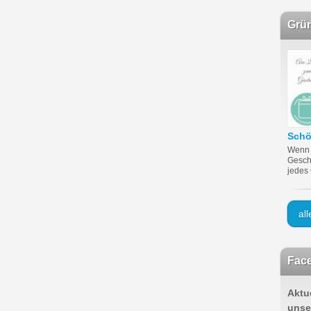
Grü
Sch
Wenn 
Gesch
jedes
al
Face
Aktu
unse