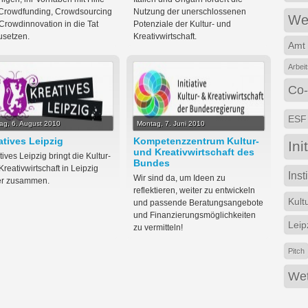
Crowdfunding, Crowdsourcing
Nutzung der unerschlossenen
We
Crowdinnovation in die Tat
Potenziale der Kultur- und
setzen.
Kreativwirtschaft.
Amt 
Arbei
Co-
ESF
tag, 6. August 2010
Montag, 7. Juni 2010
atives Leipzig
Kompetenzzentrum Kultur-
Ini
und Kreativwirtschaft des
ives Leipzig bringt die Kultur-
Bundes
Kreativwirtschaft in Leipzig
Inst
Wir sind da, um Ideen zu
er zusammen.
reflektieren, weiter zu entwickeln
Kult
und passende Beratungsangebote
und Finanzierungsmöglichkeiten
Leip
zu vermitteln!
Pitch
Wet