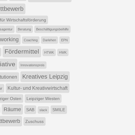
ttbewerb
für Wirtschaftsförderung
tsagentur
Beratung
Beschäftigungsbeihilfe
working
Coaching
Darlehen
EPN
Fördermittel
HTWK
HWK
tiative
Innovationspreis
Kreatives Leipzig
itutionen
Kultur- und Kreativwirtschaft
ur
ziger Osten
Leipziger Westen
Räume
SAB
SMILE
slack
tbewerb
Zuschuss