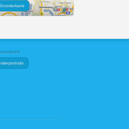
Gründerkarte
onnieren
nderportraits