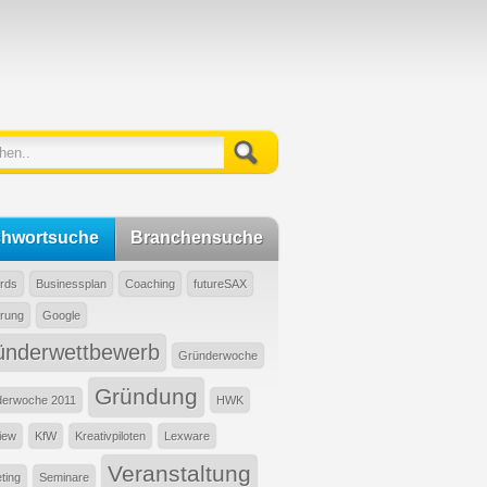
chwortsuche
Branchensuche
rds
Businessplan
Coaching
futureSAX
rung
Google
ünderwettbewerb
Gründerwoche
Gründung
derwoche 2011
HWK
view
KfW
Kreativpiloten
Lexware
Veranstaltung
ting
Seminare