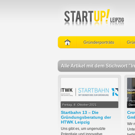
Gründerporträts
Grün
Alle Artikel mit dem Stichwort "In
Freitag, 8. Oktober 2021
Dien
Startbahn 13 – Die
Cro
Gründungsberatung der
Gm
HTWK Leipzig
Wir 
Uns gibt es, um ungenutzte
Unte
Potentiale und innovative
befä