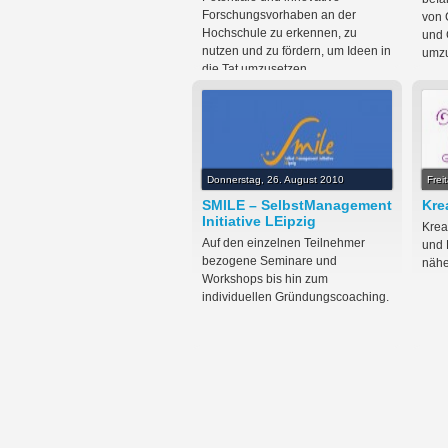
Forschungsvorhaben an der
von 
Hochschule zu erkennen, zu
und 
nutzen und zu fördern, um Ideen in
umzu
die Tat umzusetzen.
Donnerstag, 26. August 2010
Frei
SMILE – SelbstManagement
Kre
Initiative LEipzig
Kreat
Auf den einzelnen Teilnehmer
und 
bezogene Seminare und
näh
Workshops bis hin zum
individuellen Gründungscoaching.