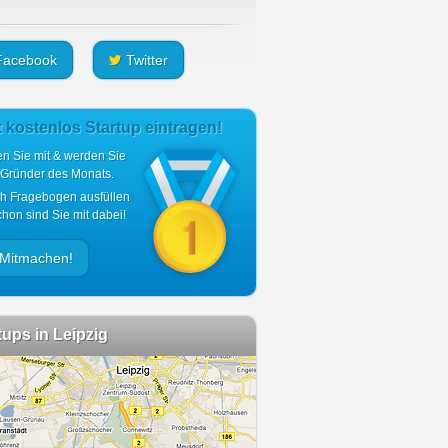
acebook
Twitter
t kostenlos Startup eintragen!
n Sie mit & werden Sie
 Gründer des Monats.
ch Fragebogen ausfüllen
hon sind Sie mit dabei!
Mitmachen!
tups in Leipzig