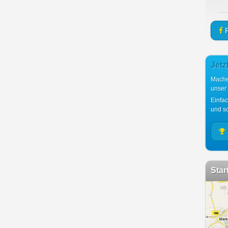
F
Jetz
Mache
unser
Einfa
und sc
Star