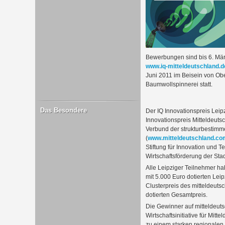
Bewerbungen sind bis 6. Mär
www.iq-mitteldeutschland.d
Juni 2011 im Beisein von Ob
Baumwollspinnerei statt.
Das Besondere
Der IQ Innovationspreis Leipz
Innovationspreis Mitteldeutsc
Verbund der strukturbestim
(
www.mitteldeutschland.co
Stiftung für Innovation und 
Wirtschaftsförderung der Stad
Alle Leipziger Teilnehmer h
mit 5.000 Euro dotierten Lei
Clusterpreis des mitteldeuts
dotierten Gesamtpreis.
Die Gewinner auf mitteldeuts
Wirtschaftsinitiative für Mit
zu einem starken regionalen