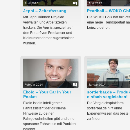
0
April 2015
April 2015
Jephi – Zeiterfassung
Pearlball – WOKO Gb
Mit Jephi können Projekte
Die WOKO GbR hat mit Pea
verwalten und Arbeitszeiten
eine neue Trendsportart n
tracken. Die App ist speziell auf
Leipzig geholt.
den Bedarf von Freelancer und
Kleinunternehmer zugeschnitten
wurden.
0
Februar 2014
Januar 2014
Ekoio – Your Car In Your
sortierbar.de – Produ
Pocket
einfach vergleichen!
Ekoio ist ein intelligenter
Die Vergleichsplattform
Fahrassistent der dir kleine
sortierbar.de hilft ohne
Hinweise zu deinen
Expertenwissen das beste 
Fahrgewohnheiten gibt und eine
zu finden.
sparsame Fahrweise mit Punkten
belohnt.