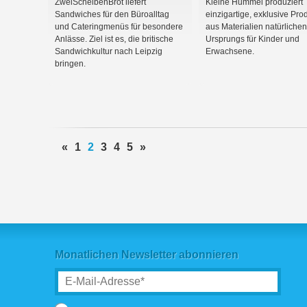
ZweiScheibenBrot liefert
Kleine Hummel produziert
Sandwiches für den Büroalltag
einzigartige, exklusive Pro
und Cateringmenüs für besondere
aus Materialien natürlichen
Anlässe. Ziel ist es, die britische
Ursprungs für Kinder und
Sandwichkultur nach Leipzig
Erwachsene.
bringen.
«
1
2
3
4
5
»
Monatlichen Newsletter abonnieren