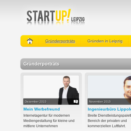
Gründerporträts
Gründen in Leipzig
Gründerporträts
0
Dezember 2015
November 2015
Mein Werbefreund
Ingenieurbüro Lippol
Internetagentur für modernen
Breite Dienstleistungspalet
Mediengestaltung für kleine und
Bereich der privaten und
mittlere Unternehmen
kommerziellen Luftfahrt.