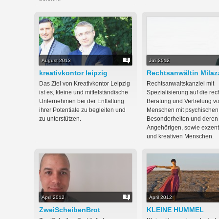
0
August 2013
Juli 2012
kreativkontor leipzig
Rechtsanwältin Milaz
Das Ziel von Kreativkontor Leipzig
Rechtsanwaltskanzlei mit
ist es, kleine und mittelständische
Spezialisierung auf die rec
Unternehmen bei der Entfaltung
Beratung und Vertretung v
ihrer Potentiale zu begleiten und
Menschen mit psychischen
zu unterstützen.
Besonderheiten und deren
Angehörigen, sowie exzent
und kreativen Menschen.
0
April 2012
April 2012
ZweiScheibenBrot
KLEINE HUMMEL