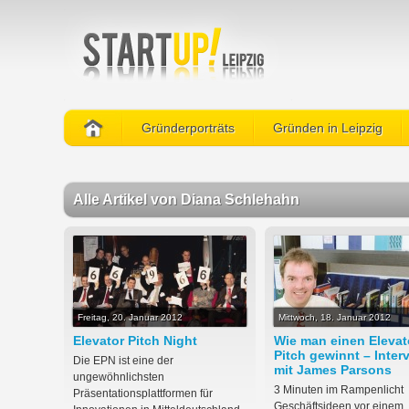
Gründerporträts
Gründen in Leipzig
Alle Artikel von Diana Schlehahn
Freitag, 20. Januar 2012
Mittwoch, 18. Januar 2012
Elevator Pitch Night
Wie man einen Elevat
Pitch gewinnt – Inter
Die EPN ist eine der
mit James Parsons
ungewöhnlichsten
3 Minuten im Rampenlicht
Präsentationsplattformen für
Geschäftsideen vor einem