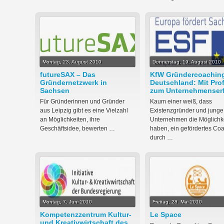
Montag, 23. August 2010
Donnerstag, 19. August 2010
futureSAX – Das
KfW Gründercoachin
Gründernetzwerk in
Deutschland: Mit Prof
Sachsen
zum Unternehmenser
Für Gründerinnen und Gründer
Kaum einer weiß, dass
aus Leipzig gibt es eine Vielzahl
Existenzgründer und junge
an Möglichkeiten, ihre
Unternehmen die Möglichk
Geschäftsidee, bewerten …
haben, ein gefördertes Co
durch …
Montag, 7. Juni 2010
Freitag, 28. Mai 2010
Kompetenzzentrum Kultur-
Le Space
und Kreativwirtschaft des