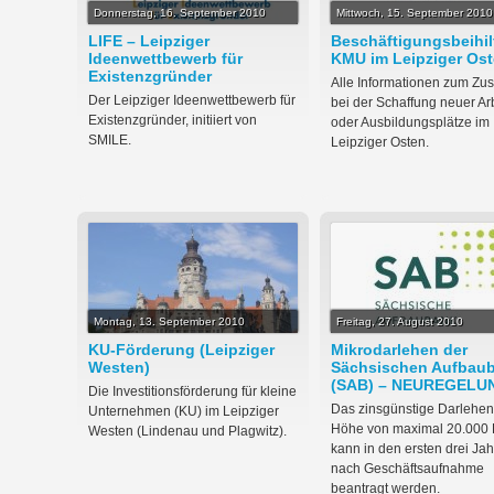
Donnerstag, 16. September 2010
Mittwoch, 15. September 2010
LIFE – Leipziger
Beschäftigungsbeihilf
Ideenwettbewerb für
KMU im Leipziger Os
Existenzgründer
Alle Informationen zum Zu
Der Leipziger Ideenwettbewerb für
bei der Schaffung neuer Arb
Existenzgründer, initiiert von
oder Ausbildungsplätze im
SMILE.
Leipziger Osten.
Montag, 13. September 2010
Freitag, 27. August 2010
KU-Förderung (Leipziger
Mikrodarlehen der
Westen)
Sächsischen Aufbau
(SAB) – NEUREGELU
Die Investitionsförderung für kleine
Das zinsgünstige Darlehen
Unternehmen (KU) im Leipziger
Höhe von maximal 20.000 
Westen (Lindenau und Plagwitz).
kann in den ersten drei Ja
nach Geschäftsaufnahme
beantragt werden.