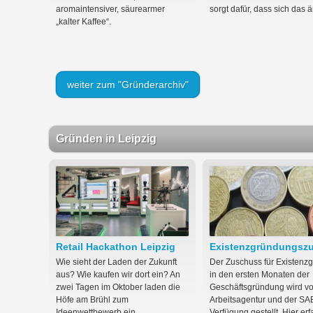
aromaintensiver, säurearmer
sorgt dafür, dass sich das ä
„kalter Kaffee“.
weiter zum "Gründerarchiv"
Gründen in Leipzig
Retail Hackathon Leipzig
Existenzgründungsz
Wie sieht der Laden der Zukunft
Der Zuschuss für Existenz
aus? Wie kaufen wir dort ein? An
in den ersten Monaten der
zwei Tagen im Oktober laden die
Geschäftsgründung wird vo
Höfe am Brühl zum
Arbeitsagentur und der SA
Ideenwettbewerb ein.
Verfügung gestellt. Hier er