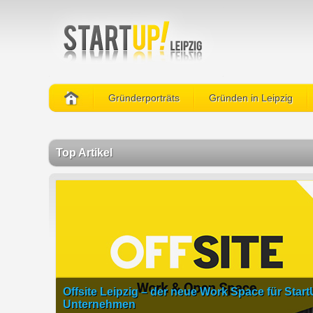
Gründerporträts
Gründen in Leipzig
Top Artikel
Offsite Leipzig – der neue Work Space für Star
Unternehmen