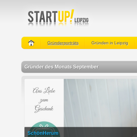
Gründerporträts
Gründen in Leipzig
Gründer des Monats September
SchönHerum